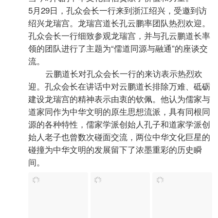
当今时代的中华文化自信贡献了价值和力量。
5月29日，孔众会长一行来到浙江绍兴，受邀到访
绍兴龙瑞宫。龙瑞宫道长孔云鹏率团队热烈欢迎。
孔众会长一行细致参观龙瑞宫，并与孔云鹏道长率
领的团队进行了主题为“儒道同源与融通”的座谈交
流。
云鹏道长对孔众会长一行的来访表示热烈欢
迎。孔众会长在讲话中对云鹏道长排除万难、砥砺
建设龙瑞宫的精神表示由衷的钦佩。他认为儒家与
道家同作为中华文明的原生思想流派，具有同根同
源的各种特性，儒家学派创始人孔子和道家学派创
始人老子也曾数次碰面交流，两位中华文化巨星的
碰撞为中华文明的发展留下了浓墨重彩的历史瞬
间。