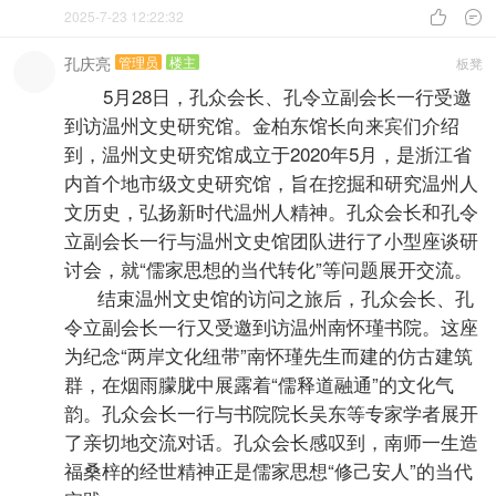
2025-7-23 12:22:32


孔庆亮
管理员
楼主
板凳
5月28日，孔众会长、孔令立副会长一行受邀
到访温州文史研究馆。金柏东馆长向来宾们介绍
到，温州文史研究馆成立于2020年5月，是浙江省
内首个地市级文史研究馆，旨在挖掘和研究温州人
文历史，弘扬新时代温州人精神。孔众会长和孔令
立副会长一行与温州文史馆团队进行了小型座谈研
讨会，就“儒家思想的当代转化”等问题展开交流。
结束温州文史馆的访问之旅后，孔众会长、孔
令立副会长一行又受邀到访温州南怀瑾书院。这座
为纪念“两岸文化纽带”南怀瑾先生而建的仿古建筑
群，在烟雨朦胧中展露着“儒释道融通”的文化气
韵。孔众会长一行与书院院长吴东等专家学者展开
了亲切地交流对话。孔众会长感叹到，南师一生造
福桑梓的经世精神正是儒家思想“修己安人”的当代