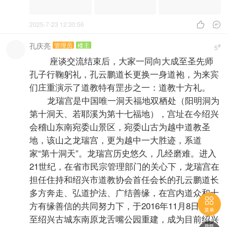
2025-7-23 12:30:56


孔庆亮
管理员
楼主
#
5
座谈交流结束后，大家一同向大成至圣先师
孔子行鞠躬礼，孔云鹏道长更换一身道袍，为来宾
们庄重演示了道教特有罡步之一：道教十方礼。
龙瑞宫是中国唯一洞天福地双栖处（阳明洞为
第十洞天、若耶溪为第十七福地），宫址在今绍兴
会稽山东南宛委山景区，宛委山古为越中道教圣
地，该山之龙瑞宫，更为越中一大胜迹，系道
家“第十洞天”。龙瑞宫历史悠久，几经磨难。进入
21世纪，在省市民宗管理部门的关心下，龙瑞宫在
担任住持和绍兴市道教协会首任会长的孔云鹏道长
多方奔走、弘道护法、广结善缘，在宫内道众和十

菜单
方有缘善信的共同努力下，于2016年11月8日移址
至绍兴古城东南原龙舌嘴公园重建，成为目前绍兴