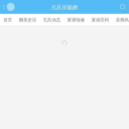
孔氏宗親網


首页
阙里史话
孔氏动态
家谱续修
家庙宗祠
圣裔风