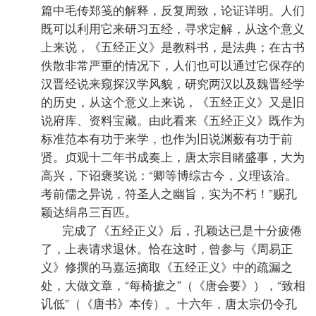
篇中毛传郑笺的解释，反复周致，论证详明。人们
既可以利用它来研习五经，寻求定解，从这个意义
上来说，《五经正义》是教科书，是法典；在古书
佚散非常严重的情况下，人们也可以通过它保存的
汉晋经说来窥探汉学风貌，研究两汉以及魏晋经学
的历史，从这个意义上来说，《五经正义》又是旧
说府库、资料宝藏。由此看来《五经正义》既作为
标准范本有功于来学，也作为旧说渊薮有功于前
贤。贞观十二年书成奏上，唐太宗目睹盛事，大为
高兴，下诏褒奖说：“卿等博综古今，义理该洽。
考前儒之异说，符圣人之幽旨，实为不朽！”赐孔
颖达绢帛三百匹。
完成了《五经正义》后，孔颖达已是十分疲倦
了，上表请求退休。恰在这时，曾参与《周易正
义》修撰的马嘉运摘取《五经正义》中的疏漏之
处，大做文章，“每椅摭之”（《唐会要》），“致相
讥低”（《唐书》本传）。十六年，唐太宗仍令孔