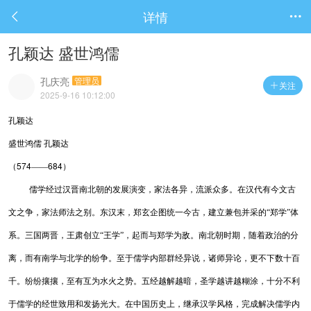
详情


孔颖达 盛世鸿儒
孔庆亮
管理员
关注

2025-9-16 10:12:00
孔颖达
盛世鸿儒
孔颖达
574
684
（
——
）
儒学经过汉晋南北朝的发展演变，家法各异，流派众多。在汉代有今文古
文之
争，家法师法之别。东汉末，郑玄企图统一今古，建立兼包并采的“郑学”体
系。
三国两晋，王肃创立“王学”，起而与郑学为敌。南北朝时期，随着政治的分
离，
而有南学与北学的纷争。至于儒学内部群经异说，诸师异论，更不下数十百
千。纷
纷攘攘，至有互为水火之势。五经越解越暗，圣学越讲越糊涂，十分不利
于儒学的
经世致用和发扬光大。在中国历史上，继承汉学风格，完成解决儒学内