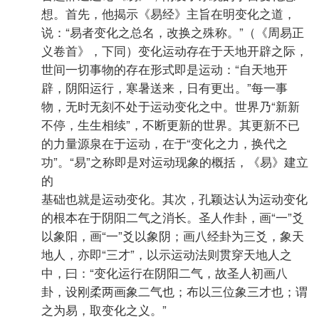
想。首先，他揭示《易经》主旨在明变化之道，
说：“易者变化之总名，改换之殊称。”（《周易正
义卷首》，下同）变化运动存在于天地开辟之际，
世间一切事物的存在形式即是运动：“自天地开
辟，阴阳运行，寒暑送来，日有更出。”每一事
物，无时无刻不处于运动变化之中。世界乃“新新
不停，生生相续”，不断更新的世界。其更新不已
的力量源泉在于运动，在于“变化之力，换代之
功”。“易”之称即是对运动现象的概括，《易》建立
的
基础也就是运动变化。其次，孔颖达认为运动变化
的根本在于阴阳二气之消长。圣人作卦，画“一”爻
以象阳，画“一”爻以象阴；画八经卦为三爻，象天
地人，亦即“三才”，以示运动法则贯穿天地人之
中，曰：“变化运行在阴阳二气，故圣人初画八
卦，设刚柔两画象二气也；布以三位象三才也；谓
之为易，取变化之义。”