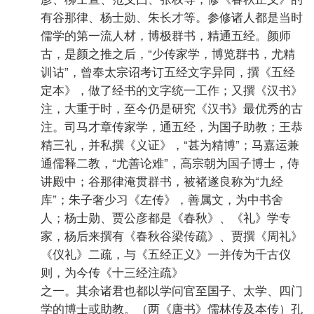
有谷那律、杨士勋、朱长才等。参修诸人都是当时
儒学的第一流人材，博极群书，精通五经。颜师
古，是颜之推之后，“少传家学，博览群书，尤精
训诂”，曾奉太宗诏考订五经文字异同，撰《五经
定本》，做了经书的文字统一工作；又撰《汉书》
注，大重于时，至今仍是研究《汉书》最优秀的古
注。司马才章传家学，通五经，为国子助教；王恭
精三礼，并私撰《义证》，“甚为精博”；马嘉运兼
通儒释二教，“尤善论难”，高宗朝为国子博士，侍
讲殿中；谷那律淹贯群书，被褚遂良称为“九经
库”；朱子奢少习《左传》，善属文，为中书舍
人；杨士勋、贾公彦都是《春秋》、《礼》学专
家，杨后来撰有《春秋谷梁传疏》、贾撰《周礼》
《仪礼》二疏，与《五经正义》一并传为千古仪
则，为今传《十三经注疏》
之一。其余诸君也都以学问官至国子、太学、四门
学的博士或助教。（两《唐书》儒林传及本传）孔