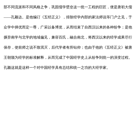
部不同流派
和不同风格之争，巩固儒学壁垒这一统一工程的巨匠，便是唐初大儒
——孔颖达。
是他编订《五经正义》，排除经学内部的家法师说等门户之见，于
众学中择优而定
一尊，广采以备博览，从而结束了自西汉以来的各种纷争；是他
摒弃南学与北学的
地域偏见，兼容百氏，融合南北，将西汉以来的经学成果尽行
保存，使前师之说不
致泯灭，后代学者有所钻仰；也由于他的《五经正义》被唐
王朝颁为经学的标准解
释，从而完成了中国经学史上从纷争到统一的演变过程。
孔颖这就是这样一个对中
国经学具有总结和统一之功的大经学家。