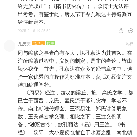
给无所取正”（《隋书儒林传》），众博士无法评
出考卷。有鉴于此，唐太宗下令孔颖达主持编纂五
经注疏定本。
2025-9-16 10:25:52


孔庆亮
管理员
楼主
地板
同与编修之事者尚有多人，以孔颖达为其首领。在
注疏编纂过程中，义例的制定，是非的考论，皆由
颖达我夺。首先，孔颖达在众多的经书章句中，选
择一家优秀的注释作为标准注本，然后对经文注文
详加疏通阐释。
《周易》经注，西汉的梁丘、施、高氏之学，都
已亡于西晋，京氏、孟氏流于谶纬灾祥，学者不
传。南北朝唯传郑玄、王弼易注。郑氏讲爻辰象
数，王氏详玄学义理，相比之下，王注义例明
备，“独冠古今”，故孔颖达《易》用王注。《书
经》，欧阳、大小夏侯也都亡于永嘉之乱，南北朝