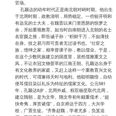
官场。
孔颖达的幼年时代正是南北朝对峙时期。他出生
于北周时期，政教清明，局势稳定。一些较开明和
有远见的士大夫，在魏晋以来门资恩荫的惊梦之
余，开始重视教育。如当时自南朝进入北朝的名士
名宦颜之推，即告诫子孙：“积财千万，不如薄技
在身。技之易习而可贵者无过读书也。”仕宦之
族，缙绅之家，相率督课子孙，教以儒业。于是，
在这个少数民族建立的国度里，居然儒雅重文之
风，不让衣冠文物荟萃的江南王朝。孔颖达出身于
有文化教养的家庭，又赶上这样一个重教育兴文化
的时代，可谓兼得天时与地利。他聪明颖悟，自幼
便耳儒目染以礼乐为特征的儒家文化。公元581
年，孔颖达8岁，北周外戚、权臣杨坚取代北周，
建立隋朝，是为文帝。隋文帝初年颇重儒术，“超
抉奇隽，厚赏诸儒”，自京师达于四方，大兴学
校，广置生徒。“齐鲁赵魏，学者尤多，负笈追