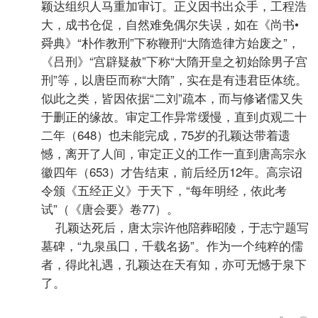
颖达组织人马重加审订。正义因书出众手，工程浩
大，成书仓促，自然难免偶尔失误，如在《尚书•
舜典》“朴作教刑”下称鞭刑“大隋造律方始废之”，
《吕刑》“宫辟疑赦”下称“大隋开皇之初始除男子宫
刑”等，以唐臣而称“大隋”，实在是有违君臣体统。
似此之类，皆因依据“二刘”疏本，而与修诸儒又失
于删正的缘故。审定工作异常缓慢，直到贞观二十
二年（648）也未能完成，75岁的孔颖达带着遗
憾，离开了人间，审定正义的工作一直到唐高宗永
徽四年（653）才告结束，前后经历12年。高宗诏
令颁《五经正义》于天下，“每年明经，依此考
试”（《唐会要》卷77）。
孔颖达死后，唐太宗许他陪葬昭陵，于志宁题写
墓碑，“九泉虽囗，千载名扬”。作为一个纯粹的儒
者，得此礼遇，孔颖达在天有知，亦可无憾于泉下
了。