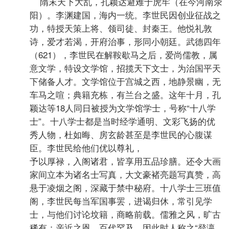
隋末天下大乱，孔颖达避难于虎牢（在今河南荥
阳）。李渊建国，海内一统。李世民因创业征战之
功，特授天策上将、领司徒、封秦王。他悦礼敦
诗，爱才若渴，开府治事，形同小朝廷。武德四年
（621），李世民在解鞍歇马之后，爱尚儒教，属
意文学，特设文学馆，招揽天下文士，为治国平天
下储备人才。文学馆位于宫城之西，地静景幽，无
车马之喧；典籍充栋，有兰台之盛。这年十月，孔
颖达等18人同日被授为文学馆学士，号称“十八学
士”。十八学士都是当时经学通明、文彩飞扬的优
秀人物，杜如晦、房玄龄甚至是李世民的心腹谋
臣。李世民给他们优以尊礼，
予以厚禄，入阁诸君，皆享用五品珍膳。还令大画
家间立本为诸名士写真，大文豪褚亮题写真赞，高
悬于凌烟之阁，深藏于禁中秘府。十八学士三班值
阁，李世民每当军国事罢，进谒归休，常引见学
士，与他们讨论坟籍，商略前载。儒雅之风，旷古
稀有；亲近之恩，百代罕及。因此时人称之“登瀛