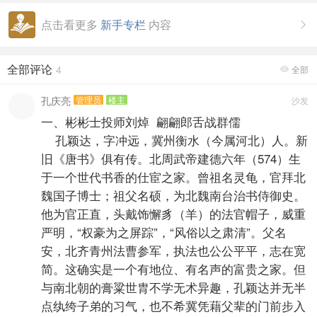
点击看更多
新手专栏
内容

全部评论
4
全部

孔庆亮
管理员
楼主
沙发
一、彬彬士投师刘焯 翩翩郎舌战群儒
孔颖达，字冲远，冀州衡水（今属河北）人。新
旧《唐书》俱有传。北周武帝建德六年（574）生
于一个世代书香的仕宦之家。曾祖名灵龟，官拜北
魏国子博士；祖父名硕，为北魏南台治书侍御史。
他为官正直，头戴饰懈豸（羊）的法官帽子，威重
严明，“权豪为之屏踪”，“风俗以之肃清”。父名
安，北齐青州法曹参军，执法也公公平平，志在宽
简。这确实是一个有地位、有名声的富贵之家。但
与南北朝的膏粱世胄不学无术异趣，孔颖达并无半
点纨绔子弟的习气，也不希冀凭藉父辈的门前步入