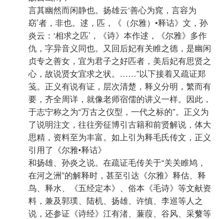
言其幽然而闲静也。扬雄云‘善心为窕，言容为
窈’者，非也。逑，匹，《（尔雅）•释诂》文，孙
炎云：‘相求之匹’，《诗》本作逑，《尔雅》多作
仇，字异音义同也。又回后妃有关睢之德，是幽闲
贞专之善女，宜为君子之好匹者，美后妃有思贤之
心，故说贤女宜求之状。……”以下接着又疏证郑
笺。正义有说有证，层次清楚，释义分明，繁而有
要，齐全周详，就像老师宿儒的讲义一样。因此，
于志宁称之为“万古之仪型，一代之标的”。正义为
了说明注文，往往旁征博引古籍和前贤解说，体大
思精，资料至为丰富。如上引为释毛氏传文，正义
引用了《尔雅•释诂》
和扬雄、孙炎之说。在疏证毛传关于“关关睢鸠，
在河之洲”的解释时，甚至引达《尔雅》释估、释
鸟、释水、《五经定本》、俗本《毛诗》等文献资
料，兼及郭璞、陆机、扬雄、许慎、李巡等人之
说，还参证《诗经》江有渚、蒹葭、谷风、采蘩等