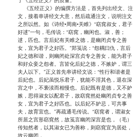
《五经正义》的编撰方法是，首先列出经文、注
文，接着串讲经文大意，然后疏通注文，说明注文
之所以然。如《诗经•周南•关睢》“窈窕叔女，君子
好逑”一句，毛传说：“窈窕，幽闲也。淑，善；
逑，匹也。言后妃有关睢之德，是幽闭贞专之善
女，宜为君子之好匹。”郑笺说：“怨耦曰仇，言后
妃之德和谐，则幽闭处深宫贞专之善女，能为君子
和好众妾之怨者。言皆化后妃之德，不嫉妒，谓三
夫人以下。”正义首先串讲经文说：“性行和谐者是
后妃也。后妃虽悦乐君子，犹能不淫其色，退在深
宫之中，不亵渎而相慢也。后妃既有是德，又不妒
嫉，思得淑女以配君子，故窈窕然处幽闭贞专之善
女，宜为君子之好匹也。以后妃不妒忌，可共事
夫，故育宜也。”再疏通毛传说。“窈窕者，谓淑女
所居之宫形窈窕然，故笺言幽闭深宫是也，（毛）
传知然者，以其淑女已为善称，则窈窕宜为居处，
故云幽闭，