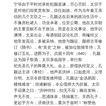
宁等由于平时对承乾犯颜直谏，尽心尽职，太宗于
是对他们却奖赏有加，信任如故。作为当年秦王亲
信的几个文臣之一，孔颖达在后来的政治生活中，
不像房杜诸人，功业卓著，位至公卿。他在太宗朝
的主要贡献不在于政治，而是在文化事业。他学识
渊博，文采出众，每遇朝廷议论礼历、商榷经义，
他常发高论，多被采纳。他曾与魏征、颜师古等修
订《隋书》，有“良史”之称，被加位散骑常侍；又
修订五礼，进爵为子。贞观十四年（640），孔颖
达为国子祭酒，太宗亲临国学，举行祭
祀先圣孔子的释奠大礼。会上，群儒执经宣义，孔
颖达主讲《孝经》，他声若洪钟，口如悬河，义理
分明。太宗令群儒发难辩驳，孔颖达“金汤易固，
楼雉难攻”；排难解纷，令众儒师大为折服。太宗
手诏褒之曰：“洪钟待扣，扣无不应；幽谷发响，
声无不答。……思涌珠泉，情抽蕙兰。关西孔子，
更起乎方今；济南伏生，重兴于兹时！”称赞他