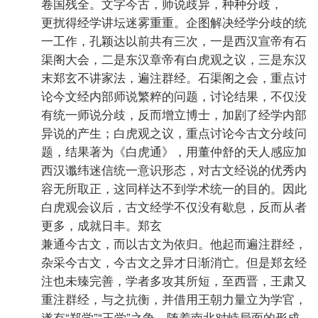
卷国残全。文字今古，师说歧异，种种分歧，
更扰得经学讲坛迷雾重重。企图解决经学分歧的统
一工作，孔颖达以前共有三次，一是西汉宣帝有石
渠阁大会，二是东汉章帝有白虎观之议，三是东汉
末郑玄不讲家法，遍注群经。石渠阁之会，重点讨
论今文经内部师说繁粹的问题，讨论结果，不仅没
有统一师说分歧，反而增立博士，加剧了经学内部
异说的产生；白虎观之议，重点讨论今古文分歧问
题，结果著为《白虎通》，用董仲舒的天人感应加
西汉谶纬迷信统一意识形态，对古文经说的优秀内
容无所取正，这同样达不到学术统一的目的。因此
白虎观会议后，古文经学不仅没有歇息，反而从者
更多，成就日丰。郑玄
兼通今古文，而以古文为依归。他起而遍注群经，
杂采今古文，今古文之异才日渐消亡。但是郑玄经
注也未臻完善，学者多攻其所短，至西晋，王肃又
重注群经，与之抗衡，并借用王朝力量立为学官，
遂有“郑学”“王学”之争。随着南北对峙局面的形成