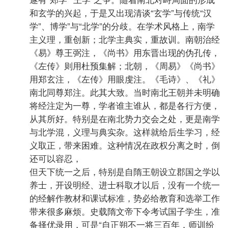
和玄学的兴起，于是又出现清谈“玄学”与传统“汉
学”、博学”与“北学”的分歧。在学术风格上，南学
主义理，重创新；北学主典实，重故训。南朝治经
《易》尊王弼注，《尚书》用东晋出现的伪孔传，
《左传》则用杜预集解；北朝，《周易》《尚书》
用郑玄注，《左传》用眼虔注。《毛诗》、《礼》
南北同尊郑注。此其大致。当时南北王朝并未明确
将经注定为一尊，学者谁主谁从，都是各行方便，
从其所好。特别是在南北势力交会之处，更是南学
与北学混，义理与典实杂。这样就给后生学习，经
义取正，带来困难。这种情况在政权分离之时，倒
还可以容忍，
但天下统一之后，特别是自隋王朝设立郡国之学以
养士，开设明经、进士科取才以后，没有一个统一
的经解作教材和课试标准，势必给教育和选举工作
带来很多麻烦。史载隋文帝下令考试国子学生，准
备择优录用，可是“自正朔不一将三百年，师训纷