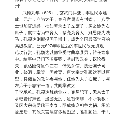
州”。
武德九年（626），玄武门兵变，李世民杀建
成、元吉，立为太子，秦府官属皆有封赠，十八学
士也加官进爵，杜如晦为太子左庶子，房玄龄为右
庶子，虞世南为中舍人，褚亮为舍人，姚思廉为洗
马，孔颖达则擢授国子博士，成为全国最高学府的
高级教官。公元627年即位后的李世民改元贞观，
论功行赏，孔颖达以儒业受封曲阜县男，转任给事
中。给事中乃门下省要职，掌封驳政令，议论得
失，颖达随侍皇帝左右，倍见亲信。屡迁国子司
业，祭酒，掌管一国教育。唐太宗对孔颖达寄以厚
望，将储君的教育委与他，任他为太子右庶子，与
左庶子于志宁一道，共同掌教太
子李承乾。孔颖达兢兢业业，克尽职守，无奈太子
承乾爱好声色，漫游无度，足智饰非，不听劝教；
又因大宗偏爱魏王李泰，酿成嫡庶相争之祸。承乾
被废后，其他东宫属官多被黜退，唯孔颖达、于志