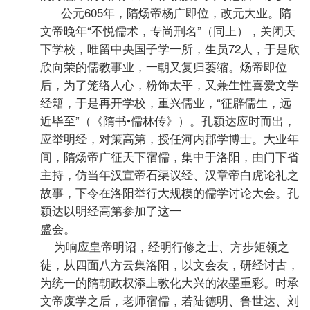
公元605年，隋炀帝杨广即位，改元大业。隋
文帝晚年“不悦儒术，专尚刑名”（同上），关闭天
下学校，唯留中央国子学一所，生员72人，于是欣
欣向荣的儒教事业，一朝又复归萎缩。炀帝即位
后，为了笼络人心，粉饰太平，又兼生性喜爱文学
经籍，于是再开学校，重兴儒业，“征辟儒生，远
近毕至”（《隋书•儒林传》）。孔颖达应时而出，
应举明经，对策高第，授任河内郡学博士。大业年
间，隋炀帝广征天下宿儒，集中于洛阳，由门下省
主持，仿当年汉宣帝石渠议经、汉章帝白虎论礼之
故事，下令在洛阳举行大规模的儒学讨论大会。孔
颖达以明经高第参加了这一
盛会。
为响应皇帝明诏，经明行修之士、方步矩领之
徒，从四面八方云集洛阳，以文会友，研经讨古，
为统一的隋朝政权添上教化大兴的浓墨重彩。时承
文帝废学之后，老师宿儒，若陆德明、鲁世达、刘