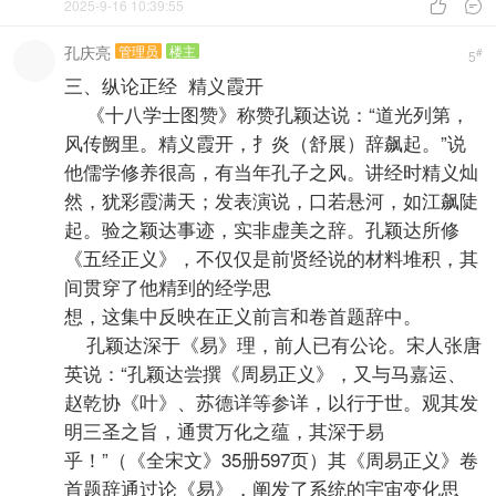
2025-9-16 10:39:55


孔庆亮
管理员
楼主
#
5
三、纵论正经 精义霞开
《十八学士图赞》称赞孔颖达说：“道光列第，
风传阙里。精义霞开，扌炎（舒展）辞飙起。”说
他儒学修养很高，有当年孔子之风。讲经时精义灿
然，犹彩霞满天；发表演说，口若悬河，如江飙陡
起。验之颖达事迹，实非虚美之辞。孔颖达所修
《五经正义》，不仅仅是前贤经说的材料堆积，其
间贯穿了他精到的经学思
想，这集中反映在正义前言和卷首题辞中。
孔颖达深于《易》理，前人已有公论。宋人张唐
英说：“孔颖达尝撰《周易正义》，又与马嘉运、
赵乾协《叶》、苏德详等参详，以行于世。观其发
明三圣之旨，通贯万化之蕴，其深于易
乎！”（《全宋文》35册597页）其《周易正义》卷
首题辞通过论《易》，阐发了系统的宇宙变化思