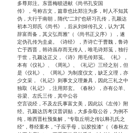
多尊郑注。东晋梅赜进献《尚书孔安国
传》，号称古文，篇章也比郑注为多，时人不知其
伪，大行于南朝，隋代“二刘”也研习孔传，孔颖达
初本习郑氏《尚书》，后从刘焯传孔义，认为“其
辞富而备，其义弘而雅”（《尚书正义序》），遂
定伪孔传为圭桌。《诗经》，齐诗亡于曹魏，鲁诗
亡于西晋，韩诗虽存而无传人，唯毛诗郑笺，独行
于世，孔颖达正义，《诗》用毛传郑笺。《礼》，
本有《仪礼》、《周礼》、《礼记》三经之别，但
是《仪礼》、《周礼》为制度仪文，缺乏义理，亦
少文采，《礼记》则事文义理兼具，因此三礼之中
独取《礼记》，注用郑玄。《春秋》，亦有公羊、
谷梁、左氏三传，其中公谷
空言说经，不及左氏事富文美，因此以《左传》附
经。孔颖达历考汉晋训贴，大多杂取公谷，为例不
纯，唯西晋杜预集解，“专取丘明之传以释孔氏之
经”，尊经重本，“子应乎母，以胶投漆”（《春秋左