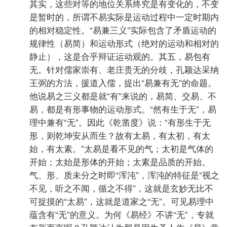
其实，这些对等的地位关系终究是有变化的，不变
是暂时的，所谓不易实际是运动过程中一定时期内
的相对稳定性。“易兼三义”实际包含了矛盾运动的
规律性（易简）和运动形式（绝对的运动和相对的
静止），这是合乎辩证运动观的。其五，易包有
无。针对儒家崇有、老庄贵无的分歧，孔颖达采纳
王弼的方法，援道入儒，提出“易兼有无”的命题。
他说易之三义都是就“有”来说的，易简、交易、不
易，都是有形事物的运动形式。“然有生于无”，易
理中兼有“无”。因此《乾凿度》说：“有形生于无
形，则乾坤安从而生？故有太易，有太初，有太
始，有太素。”太易是看不见的气；太初是气体的
开始；太始是形体的开始；太素是品质的开始。
气、形、质未分之时即“浑沌”，浑沌的特征是“视之
不见，听之不闻，循之不得”，这就是玄妙无比不
可捉摸的“太易”，这就是道家之“无”。可见易理中
蕴含有“无”的意义。为何《易经》不讲“无”，专就