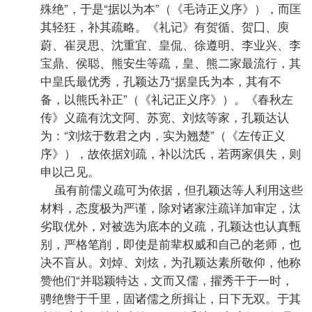
殊绝”，于是“据以为本”（《毛诗正义序》），而匡
其轻狂，补其疏略。《礼记》有贺循、贺囗、庾
蔚、崔灵思、沈重宜、皇侃、徐遵明、李业兴、李
宝鼎、侯聪、熊安生等疏，皇、熊二家最流行，其
中皇氏最优秀，孔颖达乃“据皇氏为本，其有不
备，以熊氏补正”（《礼记正义序》）。《春秋左
传》义疏有沈文阿、苏宽、刘炫等家，孔颖达认
为：“刘炫于数君之内，实为翘楚”（《左传正义
序》），故依据刘疏，补以沈氏，若两家俱失，则
申以己见。
虽有前儒义疏可为依据，但孔颖达等人利用这些
材料，态度极为严谨，除对诸家注疏详加审定，汰
劣取优外，对被选为底本的义疏，孔颖达也认真甄
别，严格笔削，即使是前辈权威和自己的老师，也
决不盲从。刘焯、刘炫，为孔颖达素所敬仰，他称
赞他们“并聪颖特达，文而又儒，擢秀干于一时，
骋绝辔于千里，固诸儒之所揖让，日下无双。于其