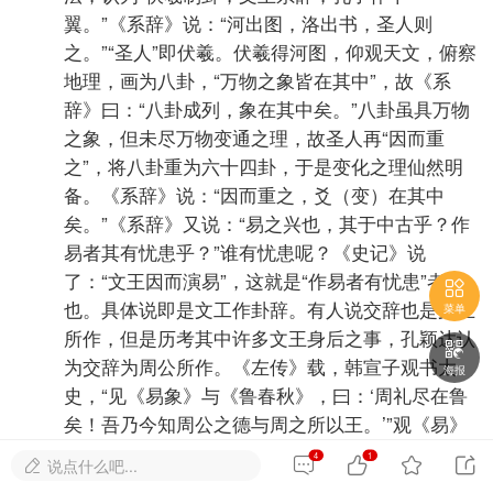
翼。”《系辞》说：“河出图，洛出书，圣人则
之。”“圣人”即伏羲。伏羲得河图，仰观天文，俯察
地理，画为八卦，“万物之象皆在其中”，故《系
辞》曰：“八卦成列，象在其中矣。”八卦虽具万物
之象，但未尽万物变通之理，故圣人再“因而重
之”，将八卦重为六十四卦，于是变化之理仙然明
备。《系辞》说：“因而重之，爻（变）在其中
矣。”《系辞》又说：“易之兴也，其于中古乎？作
易者其有忧患乎？”谁有忧患呢？《史记》说
了：“文王因而演易”，这就是“作易者有忧患”者

也。具体说即是文工作卦辞。有人说交辞也是文王
菜单
所作，但是历考其中许多文王身后之事，孔颖达认

为交辞为周公所作。《左传》载，韩宣子观书太
海报
史，“见《易象》与《鲁春秋》，曰：‘周礼尽在鲁
矣！吾乃今知周公之德与周之所以王。’”观《易》
象而知周公之德，是必《周易》与周公有关，故定
4
1




说点什么吧...

爻辞为周公所作。至于“十翼”，则为孔子所作。作