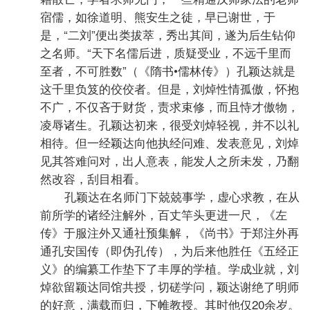
宿儒，如徐道明、熊安生之徒，早已谢世，于
是，“二刘”便出类拔萃，秀出其间，遂为后生钻仰
之名师。“天下名儒后进，质疑受业，不远千里而
至者，不可胜数”（《隋书•儒林传》）孔颖达就是
这千里负笈的佼佼者。但是，刘焯性情孤傲，怀抱
不广，不仅吝于财货，责求束修，而且恃才傲物，
凌辱诸生。孔颖达初来，很受刘焯轻视，并不以礼
相待。但一经颖达向他执经问难、发表意见，刘焯
见其答难问对，出人意表，能发人之所未发，乃翻
然改容，刮目相看。
孔颖达在名师门下兢兢事学，虚心求教，在从
前所学的诸经注解外，百丈竿头更进一尺，《左
传》于服注外又通社预集解，《尚书》于郑注外再
通孔安国传（即伪孔传），为后来他胜任《五经正
义》的编纂工作垫下了丰厚的学植。学成业就，刘
焯欲留颖达同馆共授，切磋学问，颖达谢绝了明师
的好意，满载而归，下帷教授。其时他仅20余岁。