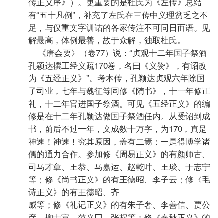
传正义序》）。更重要的是杜氏为《左传》总结
有“五十凡例”，补充了左氏在三传中义理贫乏之不
足，与仅重文字训诂的各家传注不可同日而语。见
解最高，体例最善，故于众解，独取杜氏。
《唐会要》（卷77）说：“贞观十二年国子祭酒
孔颖达撰工经义疏170卷，名曰《义赞》，有诏改
为《五经正义》”。考本传，孔颖达贞观六年除国
子司业，七年与魏征等同修《隋书》，十一年修正
礼，十二年官进国子祭酒。可见《五经正义》的编
修是在十二年孔颖达做国子祭酒任内。从受诏到成
书，前后不过一年，文成数十万字，为170，真是
神速！神速！究其原因，盖有二焉：一是得博学诸
儒的通力合作。参加修《周易正义》的有颜师古、
司马才章、王恭、马嘉运、赵乾叶、王琰、于志宁
等；修《尚书正义》的有王德昭、李子云；修《毛
诗正义》的有王德昭、齐
威等；修《礼记正义》的有朱子奢、李善信、贾公
彦、柳士宣、范义囗、张权等；修《春秋正义》的