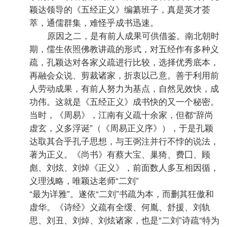
颖达领导的《五经正义》编纂班子，真是英才荟
萃，通儒群集，难怪乎成书迅速。
原因之二，是有前人成果可供借鉴。南北朝时
期，儒生依照佛教讲疏的形式，对五经作有多种义
疏，孔颖达对各家义疏进行比较，选择优秀底本，
再融会众说、剪裁诸家，折衷以己意。善于利用前
人劳动成果，有前人努力为基点，自然见效快，成
功伟。这就是《五经正义》成书快的又一个秘密。
当时，《周易》，江南有义疏十余家，但都“辞尚
虚玄，义多浮诞”（《周易正义序》），于是孔颖
达取其合乎孔子思想，与王弼注并行不悖的说法，
著为正义。《尚书》有蔡大宝、巢猗、费囗、顾
彪、刘炫、刘焯《正义》，前面数人多互相因循，
义理浅略，唯颖达老师“二刘”
“最为详雅”。遂依“二刘”书疏为本，而删其狂傲和
虚华。《诗经》义疏有全缓、何胤、舒援、刘轨
思、刘丑、刘焯、刘炫诸家，也是“二刘”诗疏“特为