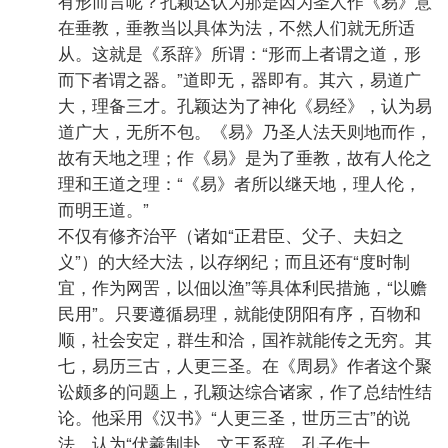
有形而言呢？孔颖达认为那是因为圣人作《易》意
在垂教，垂教当以具体为法，不然人们就无所适
从。这就是《系辞》所谓：“形而上者谓之道，形
而下者谓之器。”道即无，器即有。其六，易道广
大，理备三才。孔颖达为了神化《易经》，认为易
道广大，无所不包。《易》乃圣人法天则地而作，
故有天地之理；作《易》是为了垂教，故有人伦之
理和王道之理：“《易》者所以继天地，理人伦，
而明王道。”
不仅有修齐治平（诸如“正君臣、父子、夫妇之
义”）的大经大法，以存纲纪；而且还有“度时制
宜，作为网罟，以佃以渔”等具体利民措施，“以赡
民用”。只要遵循易理，就能使阴阳有序，百物和
顺，社会安定，群生和洽，国祚就能传之无穷。其
七，易历三古，人更三圣。在《周易》作者这个聚
讼颇多的问题上，孔颖达综合诸家，作了总结性结
论。他采用《汉书》“人更三圣，世历三古”的说
法，认为“伏羲制卦，文王系辞，孔子作十