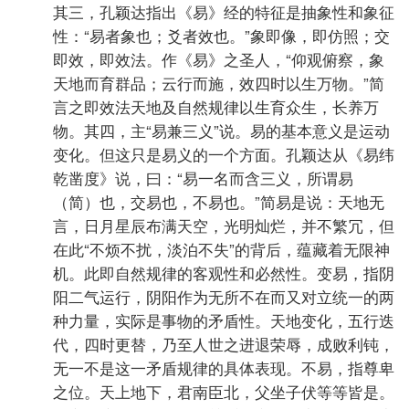
其三，孔颖达指出《易》经的特征是抽象性和象征
性：“易者象也；爻者效也。”象即像，即仿照；交
即效，即效法。作《易》之圣人，“仰观俯察，象
天地而育群品；云行而施，效四时以生万物。”简
言之即效法天地及自然规律以生育众生，长养万
物。其四，主“易兼三义”说。易的基本意义是运动
变化。但这只是易义的一个方面。孔颖达从《易纬
乾凿度》说，曰：“易一名而含三义，所谓易
（简）也，交易也，不易也。”简易是说：天地无
言，日月星辰布满天空，光明灿烂，并不繁冗，但
在此“不烦不扰，淡泊不失”的背后，蕴藏着无限神
机。此即自然规律的客观性和必然性。变易，指阴
阳二气运行，阴阳作为无所不在而又对立统一的两
种力量，实际是事物的矛盾性。天地变化，五行迭
代，四时更替，乃至人世之进退荣辱，成败利钝，
无一不是这一矛盾规律的具体表现。不易，指尊卑
之位。天上地下，君南臣北，父坐子伏等等皆是。