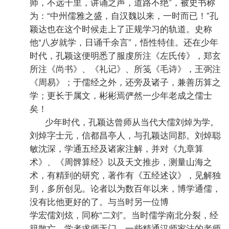
师，不远千里，讲诵之声，道路不绝”，被史书称
为：“中州儒雅之盛，自汉魏以来，一时而已！”孔
颖达也在这个时候走上了正规学习的轨道。史称
他“八岁就学，日诵千余言”，悟性特佳。还在少年
时代，孔颖这便明悉了服虔所注《左氏传》，郑玄
所注《尚书》、《礼记》、所笺《毛诗》，王弼注
《周易》；于儒经之外，还旁及诸子，兼善历算之
学；更长于属文，彬彬焉俨然一少年老成之儒士
矣！
少年时代，孔颖达曾师从当代大儒刘焯为学。
刘焯字士元，信都昌亭人，与孔颖达同郡。刘焯聪
敏沈深，学通五经及诸家注解，并对《九章算
术》、《周髀算经》以及天文推步，测量山海之
术，有精到的研究，著作有《五经述议》，见解独
到，多所创见。论者以为数百年以来，博学通儒，
没有比他更好的了。与当时另一位博
学宏儒刘炫，同称“二刘”。当时儒学南北分裂，经
籍散亡，学者求师无门，一些精通汉师家法的老师