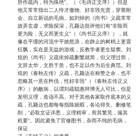
所作疏内，特为殊绝”。（《毛诗正文序》）但是
他又常常指出二人恃才傲物、好非毁先贤，穿凿附
会、自立新说的毛病。如刘焯的《尚书》义疏常常
故弄玄虚，求险探深，孔颖达批评他们有“非险而
更为险，无义而更生义”（《尚书正义序》），就
像在平缓的河流中平掀怒浪，在静止的树梢上更震
狂飘，实在是无益的游戏，反教学者更生疑窦。刘
炫的《尚书》义疏依焯疏删繁就简，但义理过简，
文辞太华，文胜于质，也不足以作为后生典范。刘
炫的《春秋左传》义疏，孔颖达在称赞之余，也不
忽略其一意在矜伐，性好非毁”（《春秋左传正义
序》）的敝病，以谓刘疏聪惠辩博无人可比，但是
发明义理，造诣不高。对于其他各家取作底本的义
疏，孔颖达也都每每指陈疵暇，各论得失。删修笔
削，“必取文证详悉，义理精审，剪其繁芜，撮其
机要”。因此避免了官修图书，杂而不纯的毛病，
保证
了《五经正义》的质量。