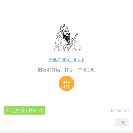
登录/注册后可看大图
搬砖不容易，打赏一下楼主吧
赏
点赞这个帖子
+1
帖子ID: 567

1
赞