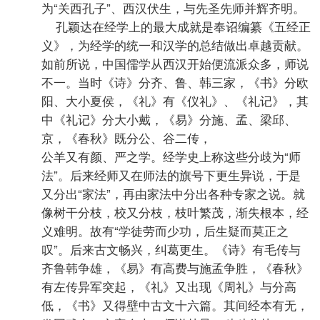
为“关西孔子”、西汉伏生，与先圣先师并辉齐明。
孔颖达在经学上的最大成就是奉诏编纂《五经正
义》，为经学的统一和汉学的总结做出卓越贡献。
如前所说，中国儒学从西汉开始便流派众多，师说
不一。当时《诗》分齐、鲁、韩三家，《书》分欧
阳、大小夏侯，《礼》有《仪礼》、《礼记》，其
中《礼记》分大小戴，《易》分施、孟、梁邱、
京，《春秋》既分公、谷二传，
公羊又有颜、严之学。经学史上称这些分歧为“师
法”。后来经师又在师法的旗号下更生异说，于是
又分出“家法”，再由家法中分出各种专家之说。就
像树干分枝，校又分枝，枝叶繁茂，渐失根本，经
义难明。故有“学徒劳而少功，后生疑而莫正之
叹”。后来古文畅兴，纠葛更生。《诗》有毛传与
齐鲁韩争雄，《易》有高费与施孟争胜，《春秋》
有左传异军突起，《礼》又出现《周礼》与分高
低，《书》又得壁中古文十六篇。其间经本有无，