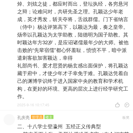
焯、刘炫之徒，都应时而出，登坛执经，各穷悬河
之辩；论难问对，共研先圣之理。孔颖达少年老
成，英才秀发，斩关夺将，舌战群儒。门下省纳言
（侍中）杨达评第高下，以颖达为最，奏之皇帝。
炀帝以孔颖达为太学助教，陆德明为国子助教。其
时颖达年方32岁，是应诏诸儒最年少的大师。被他
击败的“先辈宿儒”都心怀羞耻，愤愤不平，暗中派
遣刺客欲加害颖达，幸得
礼部尚书、爱才思贤的杨玄感出面保护，将孔颖达
藏于府中，才使少年才子幸免于难。孔颖达凭着自
己的渊博学识终于进入国家中央的教育和学术机
构，在更好的环境、更高的层次上进行经学研究工
作。
2025-9-16 10:17:45


孔庆亮
管理员
楼主
板凳
二、十八学士登瀛州 五经正义传典型