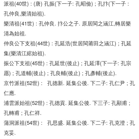
(40
) : (
)
(
:
) ;
(
:
派祖
世
唐
孔振
下一子
孔昭儉
孔抃
下一子
,
).
孔仲良
樂清始祖
(41
) :
.
.
,
樂清祖
世
孔仲良
抃公之子
原居閩之涵江
轉居樂
.
清為始祖
(44
) :
(
) ;
仲良公下支祖
世
孔延浩
世居閩莆田之涵江
孔延
(
).
集
樂清江綰始祖
(45
) :
(
) ;
(
:
振公下支祖
世
孔延世
後止
孔延澤
下一子
孔宗
) ;
(
) ;
(
) ;
(
).
愿
孔道輔
後止
孔良輔
後止
孔彥輔
後止
(52
) :
.
.
:
;
京竹派祖
世
孔德新
延集公後
下二子
孔仁尹
孔
.
仁應
(52
) :
.
.
:
;
浦雲派始祖
世
孔德貢
延集公後
下三子
孔顯甫
;
.
孔轉甫
孔仁祥
(54
) :
.
.
:
;
蒲洞派祖
世
孔思盛
延集公後
下二子
孔克澄
孔
.
克妥