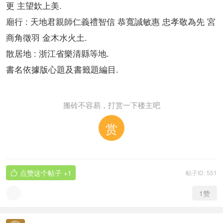
.
更
主望欽上美
:
廟行
天地君親師
仁義禮智信
恭寬誠敏惠
忠孝敬為先
宮
.
商角徵羽
金木水火土
:
.
散居地
浙江省樂清縣等地
.
書名依據版心題及書籤題編目
搬砖不容易，打赏一下楼主吧
赏
点赞这个帖子
+1
帖子ID: 551

1
赞