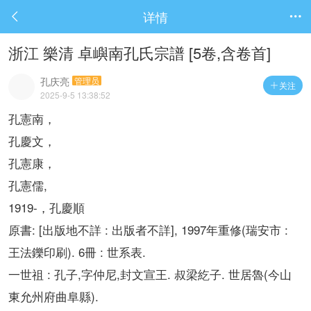
详情


浙江 樂清 卓嶼南孔氏宗譜 [5卷,含卷首]
孔庆亮
管理员
关注

2025-9-5 13:38:52
孔憲南，
孔慶文，
孔憲康，
,
孔憲儒
1919-
，孔慶順
: [
:
], 1997
(
:
原書
出版地不詳
出版者不詳
年重修
瑞安市
). 6
:
.
王法鑠印刷
冊
世系表
:
,
,
.
.
(
一世祖
孔子
字仲尼
封文宣王
叔梁紇子
世居魯
今山
).
東允州府曲阜縣