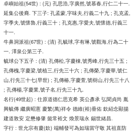
(54
) : (
)
,
,
,
.
卓嶼始祖
世
元
孔思浩
字廣然
號慕春
行仁二十一
.
:
,
,
;
,
延集公後裔
下三子
孔孟蒙
字味夫
行義二十九
孔克孟
,
,
;
,
,
,
字季夫
號懷魯
行義三十
孔克惠
字愛夫
號懷德
行義三
.
十一
(67
) : (
)
,
,
,
牛鼻洞派祖
世
清
孔毓球
字有琳
號觀海
行為二十
.
.
一
澤泉公第三子
: (
)
,
,
,
;
毓球公下五子
清
孔傳松
字慶棟
號秀峰
行先三十五
,
,
,
;
,
,
孔傳槐
字慶梁
號植三
行先三十六
孔傳榮
字慶華
號仁
,
(
) ;
,
,
,
山
行先三十七
早世
孔傳椿
字慶萱
號樹山
行先三十八
;
,
,
,
.
孔傳楊
字慶業
號子名
行先三十九
(49
) :
名行
世起
仕原道德
仁思克希
英公彥承
弘聞貞尚
胤
(
)
(
)
興毓傳
繼廣昭憲
慶繁
萬
祥令
德維
裕
垂佑
欽紹念顯揚
.
建道敦安
定懋修肇
懿常裕文
煥景瑞永
錫世緒昌
:
(
)
字行
世允宗有慶
欽
端輔發可為
如瑞當守敬
其祖直防