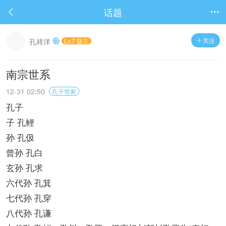
话题


关注
孔祥洋
Lv.7 版主


南宗世系
12-31 02:50
孔子世家
孔子
子 孔鲤
孙 孔伋
曾孙 孔白
玄孙 孔求
六代孙 孔箕
七代孙 孔穿
八代孙 孔谦