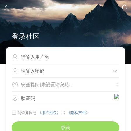


登录社区



安全提问(未设置请忽略)



阅读并同意
《用户协议》
和
《隐私声明》

登录