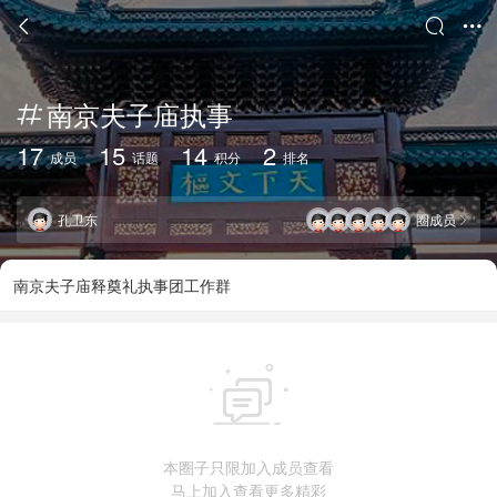



南京夫子庙执事

17
15
14
2
成员
话题
积分
排名
孔卫东
圈成员

南京夫子庙释奠礼执事团工作群

本圈子只限加入成员查看
马上加入查看更多精彩