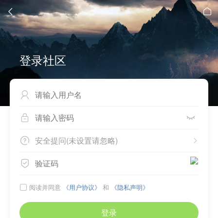


登录社区



安全提问(未设置请忽略)



阅读并同意
《用户协议》
和
《隐私声明》

登录