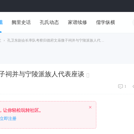
组
阙里史话
孔氏动态
家谱续修
儒学纵横
支
›
孔卫东副会长率队考察归德府文庙微子祠并与宁陵派族人代 ...
子祠并与宁陵派族人代表座谈
1
×
，让你轻松玩转社区。
立即注册