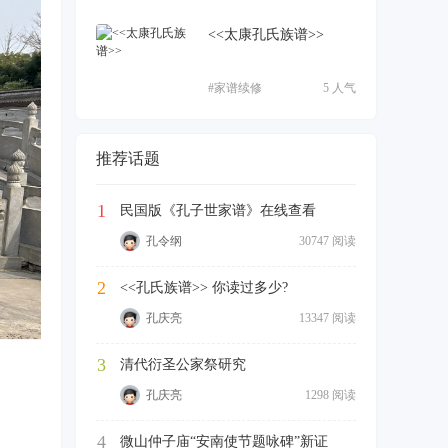
<<太康孔氏族谱>>
#家谱续修
5 人气
推荐话题
1
民国版《孔子世家谱》在线查看
孔令纲
30747 阅读
2
<<孔氏族谱>> 你读过多少?
孔庆亮
13347 阅读
3
清代衍圣公家祭研究
孔庆亮
1298 阅读
4
微山仲子庙“安南使节题咏碑”新证