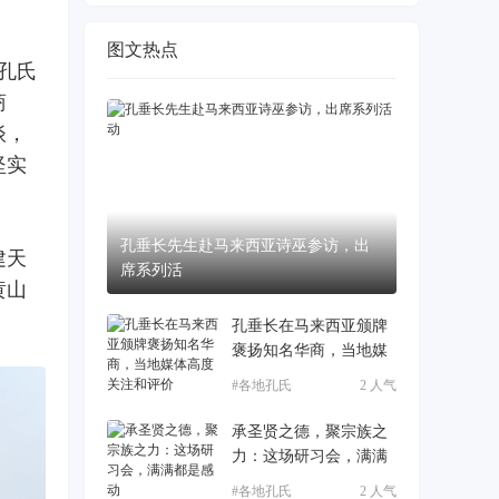
图文热点
孔氏
商
谈，
坚实
孔垂长先生赴马来西亚诗巫参访，出
建天
席系列活
黄山
孔垂长在马来西亚颁牌
褒扬知名华商，当地媒
#各地孔氏
2 人气
承圣贤之德，聚宗族之
力：这场研习会，满满
#各地孔氏
2 人气