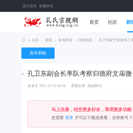
设为首页
收藏本站
首页
社区
群
»
社区
›
群组
›
各地联谊
›
河南地区
›
孔子世家宁陵派第三
旧版网站
孔
发布新帖
氏
宗
孔卫东副会长率队考察归德府文庙微
亲
网
发表于 2025-4-9 21:40:56
|
查看全部
阅读模式
马上注册，结交更多好友，享用更多功能
您需要
登录
才可以下载或查看，没有账号？