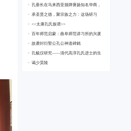
系列活
孔垂长在马来西亚颁牌褒扬知名华商，
当地媒
承圣贤之德，聚宗族之力：这场研习
会，满满
<<太康孔氏族谱>>
百年师范启蒙：曲阜师范讲习所的兴废
与深耕
故袭封衍聖公孔公神道碑銘
孔毓仪研究——清代高淳孔氏进士的生
平、仕
谒少昊陵