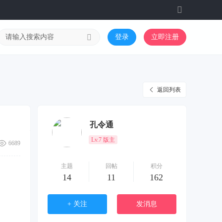
切
换
到
登录
立即注册
宽
版
返回列表
孔令通
Lv.7 版主
6689
主题
回帖
积分
14
11
162
+ 关注
发消息