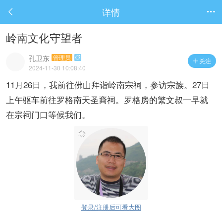
详情


岭南文化守望者
孔卫东
管理员

关注

2024-11-30 10:08:40
11月26日，我前往佛山拜诣岭南宗祠，参访宗族。27日
上午驱车前往罗格南天圣裔祠。罗格房的繁文叔一早就
在宗祠门口等候我们。
登录/注册后可看大图