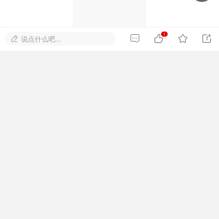
1




说点什么吧...

登录/注册后可看大图
繁文叔创立的佛山岭南美术实验中学
搬砖不容易，打赏一下楼主吧
赏
点赞这个帖子
+1
帖子ID: 283

1
赞