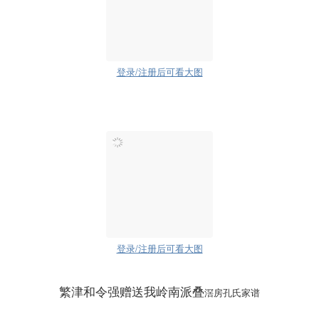
登录/注册后可看大图
登录/注册后可看大图
繁津和令强赠送我岭南派叠
滘房孔氏家谱