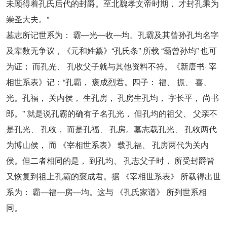
未顾得着孔氏后代的封爵。至北魏孝文帝时期， 才封孔乘为
崇圣大夫。”
墓志所记世系为： 霸—光—收—均。孔霸及其曾孙孔均名字
及辈数无争议，《元和姓纂》“孔氏条” 所载 “霸曾孙均” 也可
为证； 而孔光、 孔收父子就与其他资料不符。《新唐书· 宰
相世系表》记：“孔霸， 褒成烈君。四子： 福、 振、 喜、
光。孔福， 关内侯， 生孔房， 孔房生孔均， 字长平， 尚书
郎。” 就是说孔霸的确有子名孔光， 但孔均的祖父、 父亲不
是孔光、 孔收， 而是孔福、 孔房。墓志载孔光、 孔收两代
为博山侯， 而 《宰相世系表》 载孔福、 孔房两代为关内
侯。但二者相同的是， 到孔均、 孔志父子时， 所受封爵皆
又恢复到祖上孔霸的褒成君。据 《宰相世系表》 所载得出世
系为： 霸—福—房—均。这与 《孔氏家谱》 所列世系相
同。