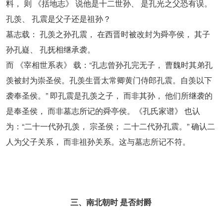
料， 则 《括地志》 说他是十二世孙、 是孔光之父恐有误。
孔羡、 孔震是父子还是祖孙？
墓志载： 孔羡之孙孔震， 在西晋时被改封为舜亭侯， 其子
孙孔嶷、 孔抚相继承袭。
而 《宰相世系表》 载：“孔志曾孙孔完无子， 曹魏时其弟孔
羡被封为崇圣侯。孔羡生晋太常卿黄门侍郎孔震。自羡以下
袭奉圣侯。” 即孔震是孔羡之子， 而非其孙， 他们所继袭的
是奉圣侯， 而非墓志所记的舜亭侯。《孔氏家谱》 也认
为：“二十一代孙孔羡， 宗圣侯； 二十二代孙孔震。” 确认二
人为父子关系， 而非祖孙关系。这与墓志所记不符。
三、南北朝时 是否封爵