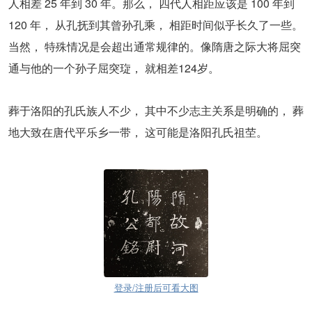
人相差 25 年到 30 年。那么， 四代人相距应该是 100 年到
120 年， 从孔抚到其曾孙孔乘， 相距时间似乎长久了一些。
当然， 特殊情况是会超出通常规律的。像隋唐之际大将屈突
通与他的一个孙子屈突琁， 就相差124岁。
葬于洛阳的孔氏族人不少， 其中不少志主关系是明确的， 葬
地大致在唐代平乐乡一带， 这可能是洛阳孔氏祖茔。
登录/注册后可看大图