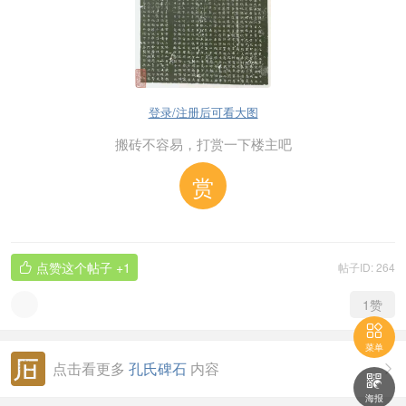
登录/注册后可看大图
搬砖不容易，打赏一下楼主吧
赏
点赞这个帖子
+1
帖子ID: 264

1
赞

菜单
点击看更多
孔氏碑石
内容


海报