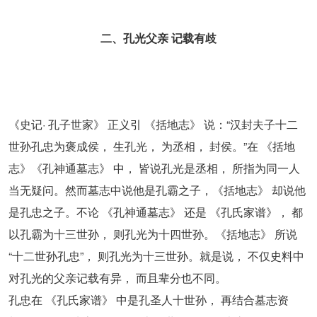
二、孔光父亲 记载有歧
《史记· 孔子世家》 正义引 《括地志》 说：“汉封夫子十二
世孙孔忠为褒成侯， 生孔光， 为丞相， 封侯。”在 《括地
志》《孔神通墓志》 中， 皆说孔光是丞相， 所指为同一人
当无疑问。然而墓志中说他是孔霸之子，《括地志》 却说他
是孔忠之子。不论 《孔神通墓志》 还是 《孔氏家谱》， 都
以孔霸为十三世孙， 则孔光为十四世孙。《括地志》 所说
“十二世孙孔忠”， 则孔光为十三世孙。就是说， 不仅史料中
对孔光的父亲记载有异， 而且辈分也不同。
孔忠在 《孔氏家谱》 中是孔圣人十世孙， 再结合墓志资