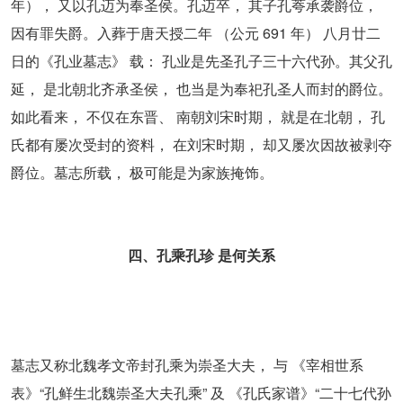
年）， 又以孔迈为奉圣侯。孔迈卒， 其子孔荂承袭爵位，
因有罪失爵。入葬于唐天授二年 （公元 691 年） 八月廿二
日的《孔业墓志》 载： 孔业是先圣孔子三十六代孙。其父孔
延， 是北朝北齐承圣侯， 也当是为奉祀孔圣人而封的爵位。
如此看来， 不仅在东晋、 南朝刘宋时期， 就是在北朝， 孔
氏都有屡次受封的资料， 在刘宋时期， 却又屡次因故被剥夺
爵位。墓志所载， 极可能是为家族掩饰。
四、孔乘孔珍 是何关系
墓志又称北魏孝文帝封孔乘为崇圣大夫， 与 《宰相世系
表》“孔鲜生北魏崇圣大夫孔乘” 及 《孔氏家谱》“二十七代孙