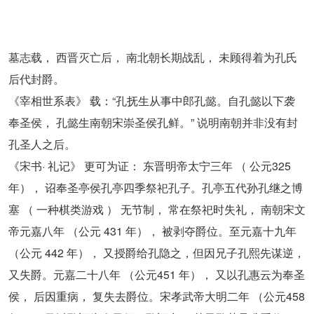
墓志载， 西晋灭亡后， 南北朝长期战乱， 未顾得着为孔氏
后代封爵。
《宰相世系表》 载：“孔抚生从事中郎孔懿。自孔懿以下袭
奉圣侯， 孔懿生南朝宋崇圣侯孔鲜。” 说明南朝并非没有封
孔圣人之后。
《宋书· 礼记》 更可为证： 东晋明帝太宁三年 （ 公元325
年）， 诏奉圣亭侯孔亭四季祭祀孔子。孔亭五代孙孔继之博
塞 （ 一种棋类游戏 ） 无节制， 常在祭祀时失礼， 南朝宋文
帝元嘉八年 （公元 431 年）， 被剥夺爵位。至元嘉十九年
（公元 442 年）， 又授爵给孔隐之，但因兄子孔熙先谋逆，
又失爵。元嘉二十八年 （公元451 年）， 又以孔惠云为奉圣
侯， 后因重病， 复失去爵位。宋孝武帝大明二年 （公元458