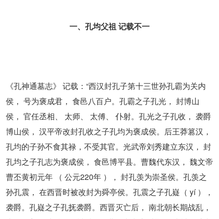
一、孔均父祖 记载不一
《孔神通墓志》 记载：“西汉封孔子第十三世孙孔霸为关内
侯， 号为褒成君， 食邑八百户。孔霸之子孔光， 封博山
侯， 官任丞相、 太师、 太傅、 仆射。孔光之子孔收， 袭爵
博山侯， 汉平帝改封孔收之子孔均为褒成侯。后王莽篡汉，
孔均的子孙不食其禄，不受其官。光武帝刘秀建立东汉， 封
孔均之子孔志为褒成侯， 食邑博平县。曹魏代东汉， 魏文帝
曹丕黄初元年 （ 公元220年 ）， 封孔羡为崇圣侯。孔羡之
孙孔震， 在西晋时被改封为舜亭侯。孔震之子孔嶷（ yí ），
袭爵。孔嶷之子孔抚袭爵。西晋灭亡后， 南北朝长期战乱，