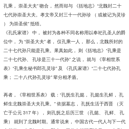
孔乘， 崇圣大夫” 吻合， 然而却与 《括地志》“北魏封二十
七代孙崇圣大夫。孝文帝又封三十一代孙珍 （ 或被记为灵珍
） 为崇圣侯” 抵牾。
《孔氏家谱》 中， 被封为各种不同名称用以奉祀孔圣人的爵
位中， 为 “崇圣大夫” 者， 仅孔乘一人， 那么，北魏所封的
二十七代孙只能是孔乘。果真如此， 则《括地志》“孔乘是
二十七代孙、 孔珍是三十一代孙” 之说， 就与 《宰相世系
表》“孔乘生秘书郎孔灵珍” 及 《孔氏家谱》“二十七代孙孔
乘； 二十八代孙孔灵珍” 辈分相矛盾。
再者，《宰相世系表》 载：“孔抚生孔懿， 孔懿生孔鲜， 孔
鲜生北魏崇圣大夫孔乘。” 依据墓志， 孔抚生活于西晋 （灭
亡于公元 317 年）， 则孔抚之后历三世 （孔懿、 孔鲜、 孔
乘） 就到了北魏时期。通常说来， 中国古代一代人与下一代