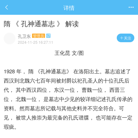
详情


隋 《 孔神通墓志 》 解读
孔卫东
管理员

关注

2024-11-25 16:27:11
王化昆 文/图
1928 年， 隋 《孔神通墓志》 在洛阳出土。墓志追述了
西汉到北魏六七百年间被封爵以祀孔圣人的十位孔氏后
代， 其中西汉四位， 东汉一位， 曹魏一位， 西晋三
位， 北魏一位， 是墓志中少见的较详细记述孔氏传承的
资料。然而墓志所记载与其他史料并不完全符合。可
见， 被世人推崇为最完备的孔氏谱牒， 也可能存在一定
瑕疵。